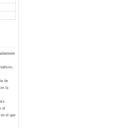
madamente
uáticos,
ón de
cer la
ara
o al
 en el que