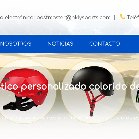

o electrónico:
postmaster@hklysports.com
丨
Telé
 NOSOTROS
NOTICIAS
CONTACTO
tico personalizado colorido de
Casco para deportes acuáticos
»
Nuevo casco de es