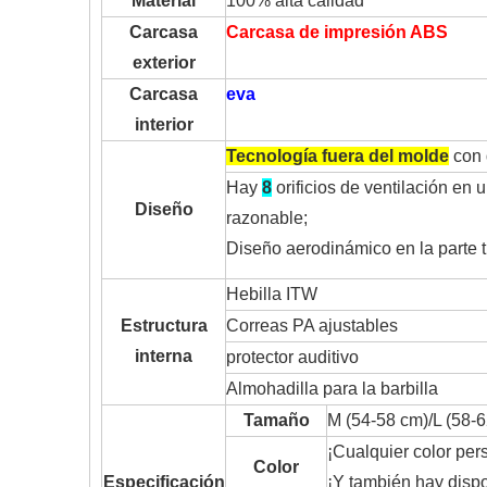
Material
100% alta calidad
Carcasa
Carcasa de impresión ABS
exterior
Carcasa
eva
interior
Tecnología fuera del molde
con 
Hay
8
orificios de ventilación en 
Diseño
razonable;
Diseño aerodinámico en la parte tr
Hebilla ITW
Estructura
Correas PA ajustables
interna
protector auditivo
Almohadilla para la barbilla
Tamaño
M (54-58 cm)/L (58-6
¡Cualquier color per
Color
Especificación
¡Y también hay dispo