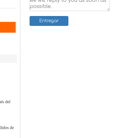
Entregar
és del
didos de