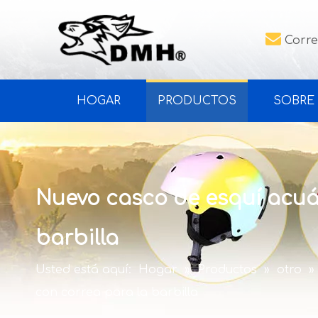

Corre
HOGAR
PRODUCTOS
SOBRE
Nuevo casco de esquí acuá
barbilla
Usted está aquí:
Hogar
»
Productos
»
otro
»
con correa para la barbilla