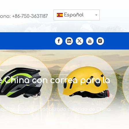
Español
fono: +86-750-3631187
 China con correa para la
quí acuático personalizado colorido de China