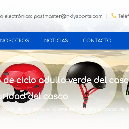

o electrónico:
postmaster@hklysports.com
丨
Telé
 NOSOTROS
NOTICIAS
CONTACTO
 de ciclo adulto verde del cas
uridad del casco
casco de bicicleta
»
Monte en bicicleta el casco de c
 casco