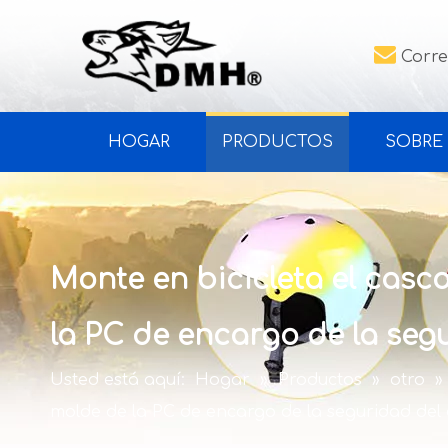

Corre
HOGAR
PRODUCTOS
SOBRE
Monte en bicicleta el casco
la PC de encargo de la seg
Usted está aquí:
Hogar
»
Productos
»
otro
»
molde de la PC de encargo de la seguridad del