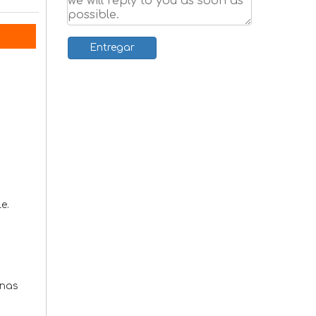
CTO
Entregar
e.
anas