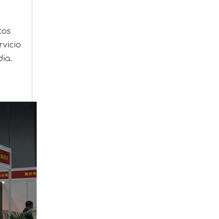
tos
rvicio
dia.