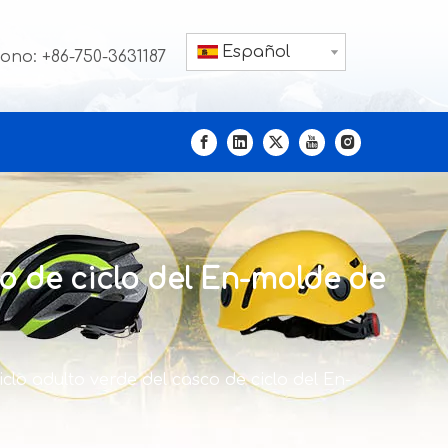
Español
fono: +86-750-3631187
co de ciclo del En-molde de
iclo adulto verde del casco de ciclo del En-