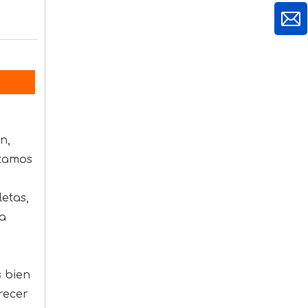
n,
ntamos
etas,
 a
s bien
recer