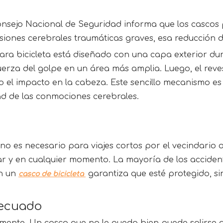
onsejo Nacional de Seguridad informa que los cascos p
siones cerebrales traumáticas graves, esa reducción d
ra bicicleta está diseñado con una capa exterior dura
 fuerza del golpe en un área más amplia. Luego, el rev
el impacto en la cabeza. Este sencillo mecanismo es 
ad de las conmociones cerebrales.
 es necesario para viajes cortos por el vecindario o 
r y en cualquier momento. La mayoría de los accidente
n un 
 garantiza que esté protegido, s
casco de bicicleta 
decuado
tamente. Un casco que no le queda bien puede salirse d