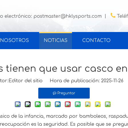

o electrónico:
postmaster@hklysports.com
丨
Telé
 NOSOTROS
NOTICIAS
CONTACTO
s tienen que usar casco en 
:Editor del sitio Hora de publicación: 2025-11-2
Preguntar
ásico de la infancia, marcado por bamboleos, raspadur
preocupación es la seguridad. Es posible que se pregun