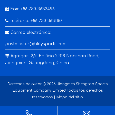

Fax: +86-750-3632496

Teléfono: +86-750-3631187

Correo electrónico:
postmaster@hklysports.com

Agregar: 2/f, Edificio 2,318 Nanshan Road,
Jiangmen, Guangdong, China
Derechos de autor

2026
Jiangmen Shengtao Sports
Equipment Company Limited Todos los derechos
reservados |
Mapa del sitio