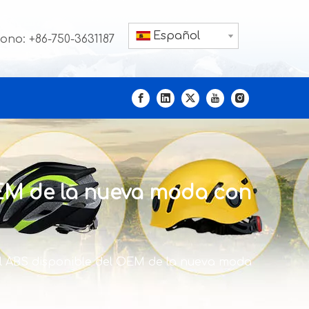
Español
fono: +86-750-3631187
OEM de la nueva moda con
el ABS disponible del OEM de la nueva moda