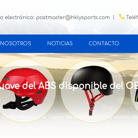

o electrónico:
postmaster@hklysports.com
丨
Telé
 NOSOTROS
NOTICIAS
CONTACTO
suave del ABS disponible del 
Casco de esquí
»
Casco de esquí protector suave d