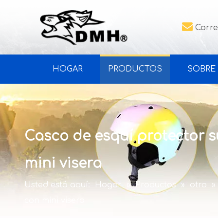

Corre
HOGAR
PRODUCTOS
SOBRE
Casco de esquí protector 
mini visera
Usted está aquí:
Hogar
»
Productos
»
otro
»
con mini visera