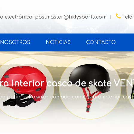

o electrónico:
postmaster@hklysports.com
丨
Telé
 NOSOTROS
NOTICIAS
CONTACTO
ra interior casco de skate VE
de patín
»
Popular cómodo con costura interior ca