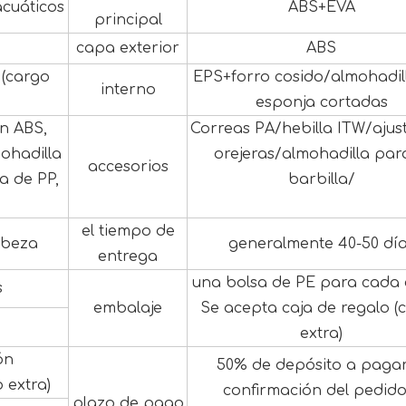
cuáticos
ABS+EVA
principal
capa exterior
ABS
(cargo
EPS+forro cosido/almohadil
interno
esponja cortadas
n ABS,
Correas PA/hebilla ITW/ajus
ohadilla
orejeras/almohadilla para
accesorios
a de PP,
barbilla/
el tiempo de
abeza
generalmente 40-50 dí
entrega
una bolsa de PE para cada 
s
embalaje
Se acepta caja de regalo (
extra)
ón
50% de depósito a pagar
 extra)
confirmación del pedido
plazo de pago