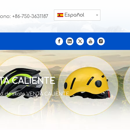
Español
fono: +86-750-3631187
NTA CALIENTE
sco de skate VENTA CALIENTE