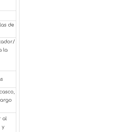
las de
tador/
 la
as
casco,
cargo
 al
 y