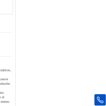
cuáticos,
 cascos
solución.
ara
o al
o mutuo.