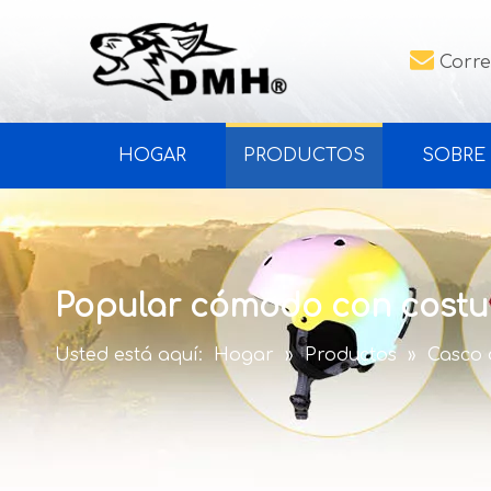

Corre
HOGAR
PRODUCTOS
SOBRE
Popular cómodo con costu
Usted está aquí:
Hogar
»
Productos
»
Casco 