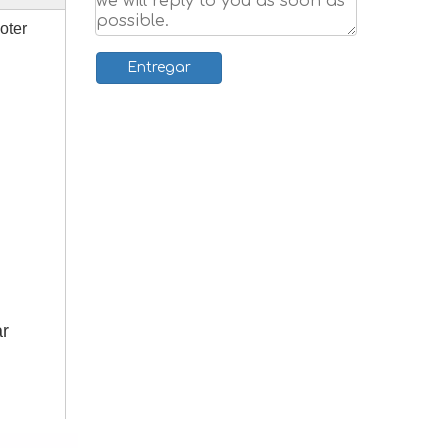
oter
Entregar
ar