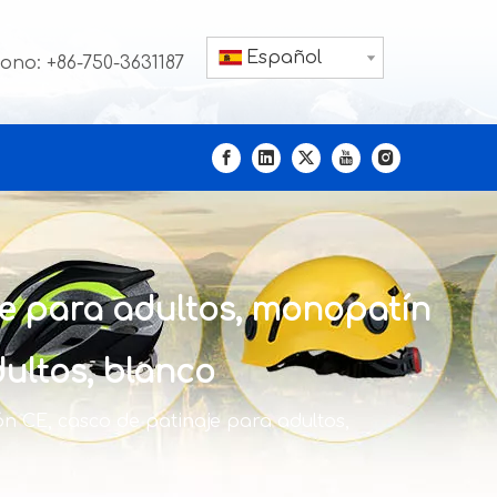
Español
fono: +86-750-3631187
je para adultos, monopatín
dultos, blanco
ón CE, casco de patinaje para adultos,