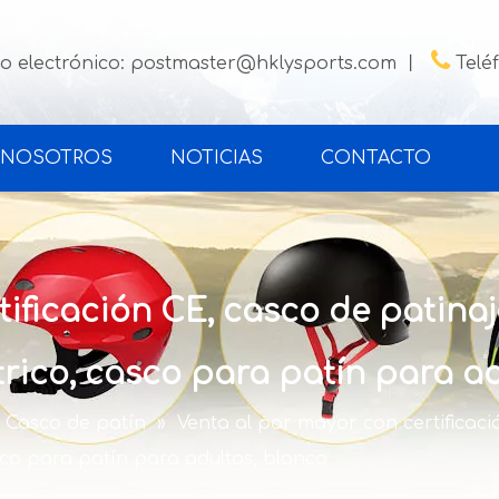

o electrónico:
postmaster@hklysports.com
丨
Telé
 NOSOTROS
NOTICIAS
CONTACTO
tificación CE, casco de patina
trico, casco para patín para a
Casco de patín
»
Venta al por mayor con certificaci
co para patín para adultos, blanco