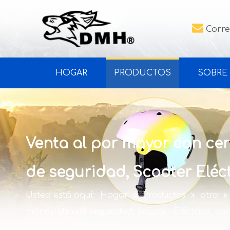

Corre
HOGAR
PRODUCTOS
SOBRE
Venta al por mayor con cer
de seguridad, Scooter Eléc
Usted está aquí:
Hogar
»
Productos
»
otro
»
monopatín de seguridad, Scooter Eléctrico, cas