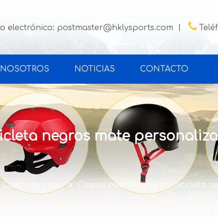

o electrónico:
postmaster@hklysports.com
丨
Telé
 NOSOTROS
NOTICIAS
CONTACTO
icleta negros mate personaliz
Casco de patín
»
Cascos patinadores de bicicleta n