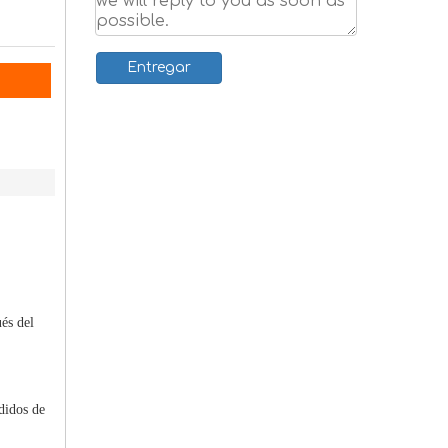
Entregar
és del
didos de