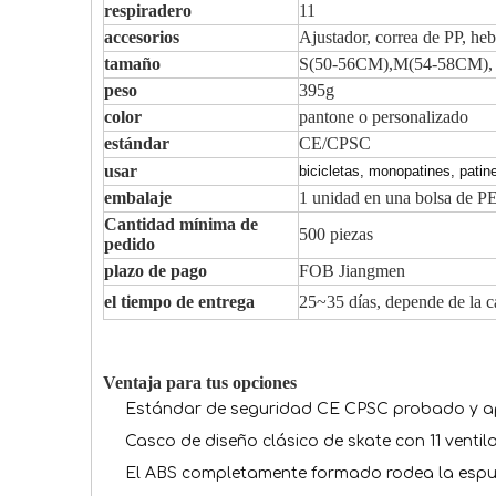
respiradero
11
accesorios
Ajustador, correa de PP, heb
tamaño
S(50-56CM),M(54-58CM),
peso
395g
color
pantone o personalizado
estándar
CE/CPSC
usar
bicicletas, monopatines, patin
embalaje
1 unidad en una bolsa de PE
Cantidad mínima de
500 piezas
pedido
plazo de pago
FOB Jiangmen
el tiempo de entrega
25~35 días, depende de la c
Ventaja para tus opciones
Estándar de seguridad CE CPSC probado y 
Casco de diseño clásico de skate con 11 vent
El ABS completamente formado rodea la espum