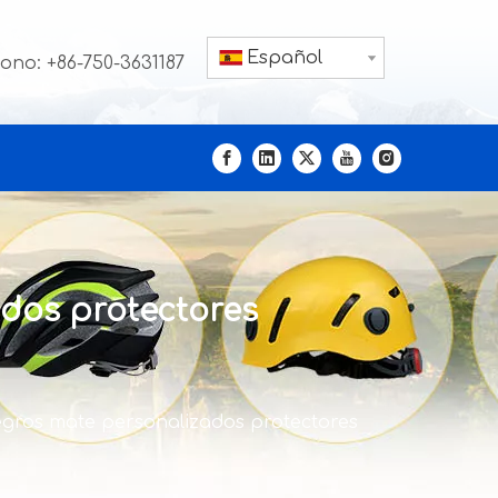
Español
fono: +86-750-3631187
ados protectores
egros mate personalizados protectores