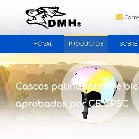

Corre
HOGAR
PRODUCTOS
SOBRE
Cascos patinadores de bic
aprobados por CE CPSC
Usted está aquí:
Hogar
»
Productos
»
otro
»
aprobados por CE CPSC