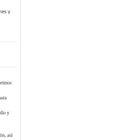
nes y
brimos
para
llo y
ón, así