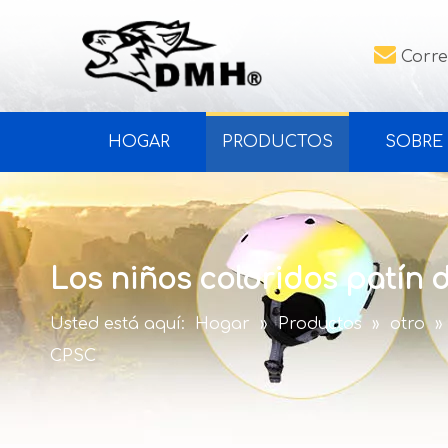

Corre
HOGAR
PRODUCTOS
SOBRE
Los niños coloridos patín 
Usted está aquí:
Hogar
»
Productos
»
otro
»
CPSC