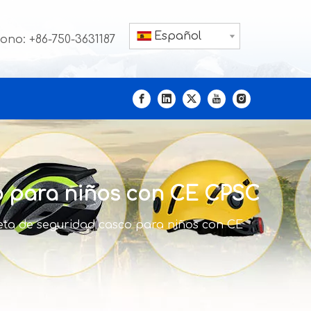
Español
fono: +86-750-3631187
co para niños con CE CPSC
cleta de seguridad casco para niños con CE