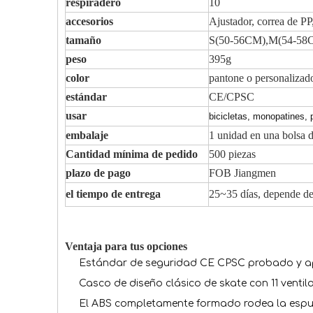
respiradero
10
accesorios
Ajustador, correa de PP
tamaño
S(50-56CM),M(54-58
peso
395g
color
pantone o personalizad
estándar
CE/CPSC
usar
bicicletas, monopatines, 
embalaje
1 unidad en una bolsa d
Cantidad mínima de pedido
500 piezas
plazo de pago
FOB Jiangmen
el tiempo de entrega
25~35 días, depende de
Ventaja para tus opciones
Estándar de seguridad CE CPSC probado y 
Casco de diseño clásico de skate con 11 vent
El ABS completamente formado rodea la espum