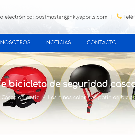

o electrónico:
postmaster@hklysports.com
丨
Telé
 NOSOTROS
NOTICIAS
CONTACTO
de bicicleta de seguridad cas
Casco de patín
»
Los niños coloridos patín de bici