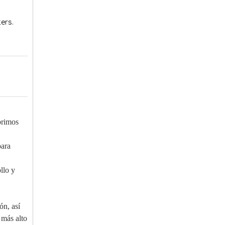
ers.
brimos
para
llo y
ón, así
 más alto