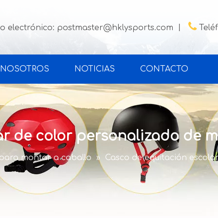

o electrónico:
postmaster@hklysports.com
丨
Telé
 NOSOTROS
NOTICIAS
CONTACTO
ar de color personalizado de 
para montar a caballo
»
Casco de equitación escola