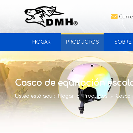

Corre
HOGAR
PRODUCTOS
SOBRE
Casco de equitación escol
Usted está aquí:
Hogar
»
Productos
»
Casco 