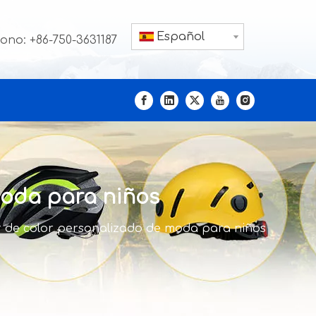
Español
fono: +86-750-3631187
moda para niños
r de color personalizado de moda para niños