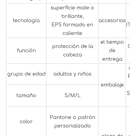
superficie mate o
brillante,
P
tecnología
accesorios
EPS formado en
ITW
caliente
el tiempo
protección de la
Ge
función
de
cabeza
4
entrega
un
grupo de edad
adultos y niños
PE
embalaje
Se 
tamaño
S/M/L
d
Pantone o patrón
d
color
personalizado