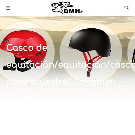
Casco de
equitación/equitación/casc
para ecuestre/Jiangmen
Shengtao
Usted está aquí:
Hogar
»
Productos
»
Casco
para montar a caballo
»
Casco de
equitación/equitación/casco para