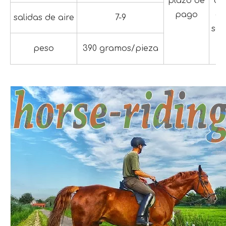
plazo de
co
pago
de
salidas de aire
7-9
sal
peso
390 gramos/pieza