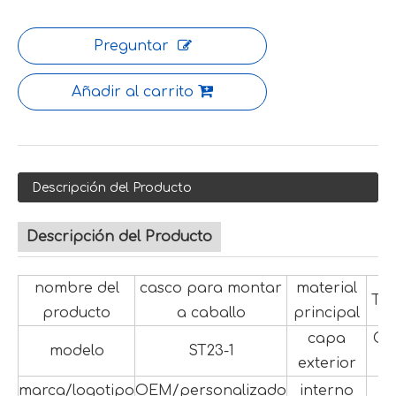
Preguntar
Añadir al carrito
Descripción del Producto
Descripción del Producto
nombre del
casco para montar
material
Te
producto
a caballo
principal
capa
CL
modelo
ST23-1
exterior
P
marca/logotipo
OEM/personalizado
interno