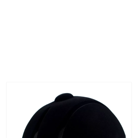
ecuestre/Jiangmen Shengtao