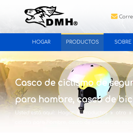

Corre
HOGAR
PRODUCTOS
SOBRE
Casco de ciclismo de segur
para hombre, casco de bic
Usted está aquí:
Hogar
»
Productos
»
otro
»
ciclista para hombre, casco de bicicleta de mo