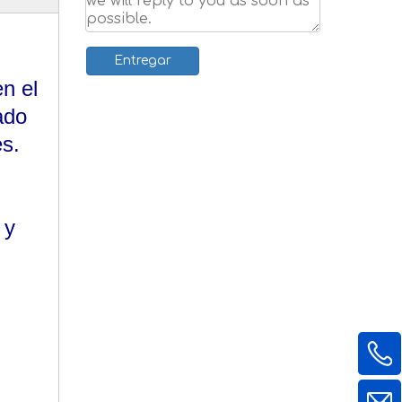
Entregar
n el
ado
s.
 y