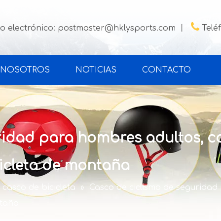

o electrónico:
postmaster@hklysports.com
丨
Telé
 NOSOTROS
NOTICIAS
CONTACTO
idad para hombres adultos, cas
icleta de montaña
casco de bicicleta
»
Casco de ciclismo de seguridad 
ntaña