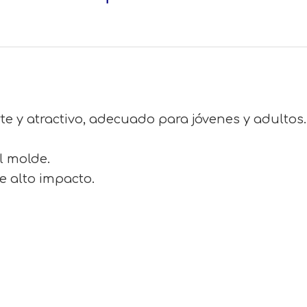
te y atractivo, adecuado para jóvenes y adultos.
el molde.
e alto impacto.
eta para niños pequeños.
 para hombres