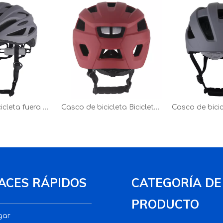
Cascos de bicicleta fuera del molde para adultos coloridos del nuevo producto del precio RB-1 de la fábrica de Shengtao
Casco de bicicleta Bicicleta de montaña Casco de ciclismo para ciclismo al aire libre Deporte rojo
ACES RÁPIDOS
CATEGORÍA DE
PRODUCTO
gar