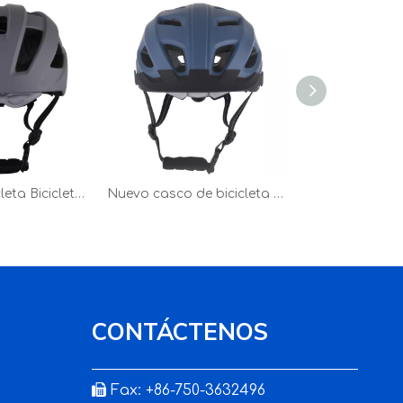
Casco de bicicleta Bicicleta de montaña Casco de ciclismo para ciclismo al aire libre Deporte Gris
Nuevo casco de bicicleta con luz LED, casco de ciclismo en molde para PC, casco de bicicleta deportivo seguro para montar en carretera de montaña para adultos, azul
CONTÁCTENOS

Fax: +86-750-3632496