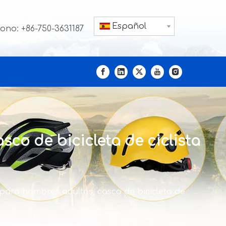
Español
fono: +86-750-3631187
co de bicicleta de ciclista
para hombres adultos, casco de bicicleta de