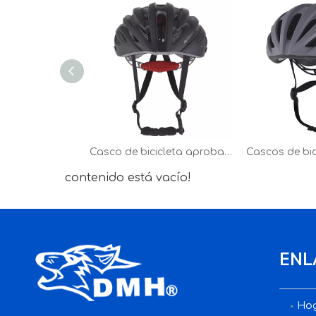
Casco de bicicleta aprobado por CE Casco de bicicleta Casco de ciclismo en molde con visera
contenido está vacío!
ENL
Ho