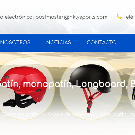

o electrónico:
postmaster@hklysports.com
丨
Telé
 NOSOTROS
NOTICIAS
CONTACTO
tín, monopatín, Longboard, BM
Casco de patín
»
Casco de seguridad para patín, mo