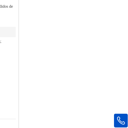
didos de
;