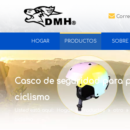

Corre
HOGAR
PRODUCTOS
SOBRE
Casco de seguridad para pa
ciclismo
Usted está aquí:
Hogar
»
Productos
»
otro
»
ciclismo