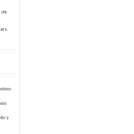
 de
ers.
brimos
para
llo y