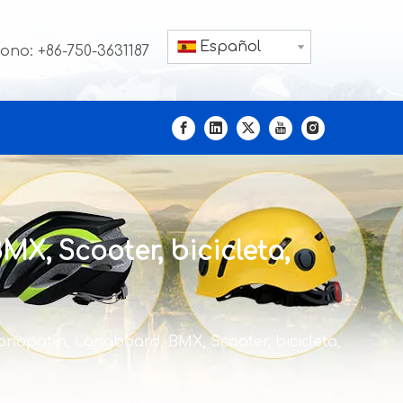
Español
fono: +86-750-3631187
X, Scooter, bicicleta,
nopatín, Longboard, BMX, Scooter, bicicleta,