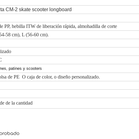
eta CM-2 skate scooter longboard
de PP, hebilla ITW de liberación rápida, almohadilla de corte
54-58 cm), L (56-60 cm).
lizado
C
ines, patines y scooters
lsa de PE O caja de color, o diseño personalizado.
de de la cantidad
aprobado