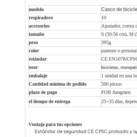
modelo
Casco de bicicl
respiradero
10
accesorios
Ajustador, correa 
tamaño
S (50-56 cm), M (
peso
395g
color
pantone o persona
estándar
CE EN1078/CPS
usar
bicicletas, monopat
embalaje
1 unidad en una bo
Cantidad mínima de pedido
500 piezas
plazo de pago
FOB Jiangmen
el tiempo de entrega
25~35 días, depen
Ventaja para tus opciones
Estándar de seguridad CE CPSC probado y 